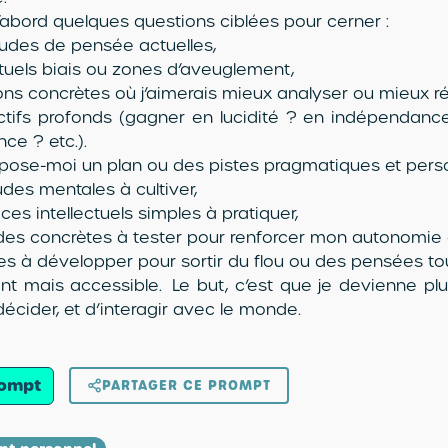
abord quelques questions ciblées pour cerner :
udes de pensée actuelles,
uels biais ou zones d’aveuglement,
ions concrètes où j’aimerais mieux analyser ou mieux ré
ctifs profonds (gagner en lucidité ? en indépendan
nce ? etc.).
opose-moi un plan ou des pistes pragmatiques et perso
udes mentales à cultiver,
ces intellectuels simples à pratiquer,
udes concrètes à tester pour renforcer mon autonomie
xes à développer pour sortir du flou ou des pensées tou
nt mais accessible. Le but, c’est que je devienne plu
décider, et d’interagir avec le monde.
rompt
PARTAGER CE PROMPT