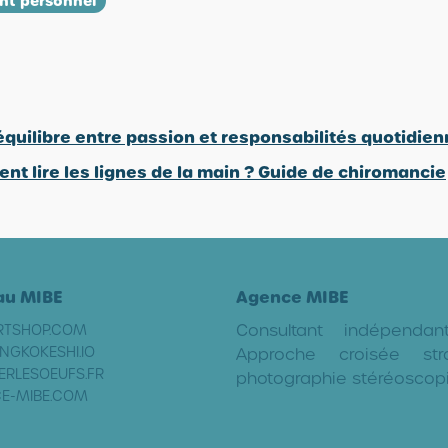
nt personnel
'équilibre entre passion et responsabilités quotidie
t lire les lignes de la main ? Guide de chiromancie
au MIBE
Agence MIBE
Consultant indépenda
RTSHOP.COM
NGKOKESHI.IO
Approche croisée stra
ERLESOEUFS.FR
photographie stéréoscop
E-MIBE.COM