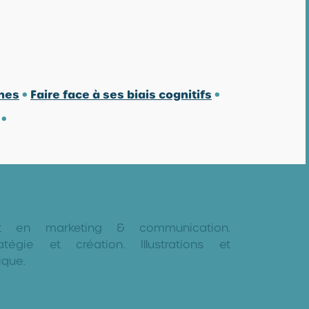
nnes
•
Faire face à ses biais cognitifs
•
•
nt en marketing & communication.
tégie et création. Illustrations et
ique.