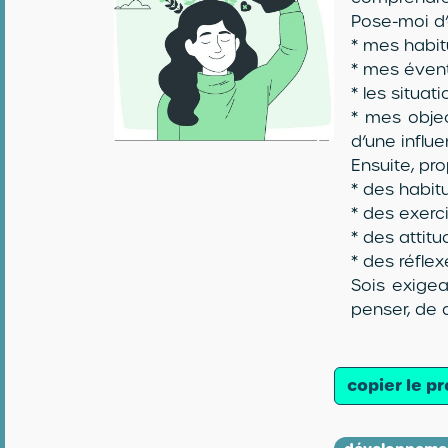
Pose-moi d’
* mes habit
* mes évent
* les situat
* mes obje
d’une influe
Ensuite, pr
* des habit
* des exerci
* des attit
* des réfle
Sois exigea
penser, de 
copier le p