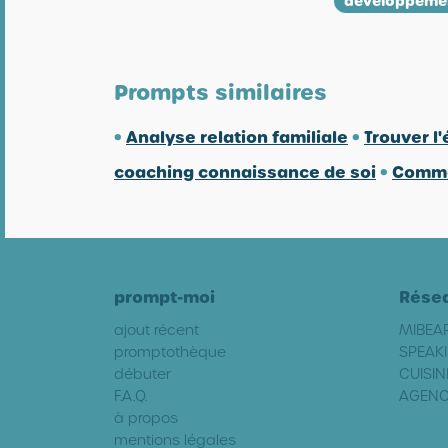
développeme
Prompts similaires
•
Analyse relation familiale
•
Trouver l
coaching connaissance de soi
•
Commen
prompt-moi
Rése
ajout récent
MIBEA
promptothèque
SPEAKI
débuter
CUISIN
F.A.Q.
AGENC
à propos
mentions légales