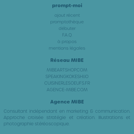
prompt-moi
ajout récent
promptothèque
débuter
F.A.Q.
à propos
mentions légales
Réseau MIBE
MIBEARTSHOP.COM
SPEAKINGKOKESHI.IO
CUISINERLESOEUFS.FR
AGENCE-MIBE.COM
Agence MIBE
Consultant indépendant en marketing & communication.
Approche croisée stratégie et création. Illustrations et
photographie stéréoscopique.