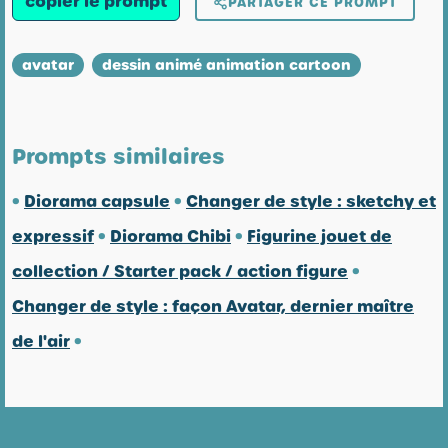
copier le prompt
PARTAGER CE PROMPT
avatar
dessin animé animation cartoon
Prompts similaires
•
Diorama capsule
•
Changer de style : sketchy et
expressif
•
Diorama Chibi
•
Figurine jouet de
collection / Starter pack / action figure
•
Changer de style : façon Avatar, dernier maître
de l'air
•