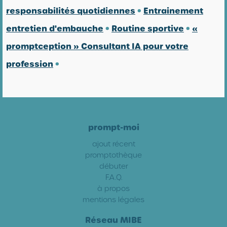
responsabilités quotidiennes
•
Entrainement
entretien d'embauche
•
Routine sportive
•
«
promptception » Consultant IA pour votre
profession
•
prompt-moi
ajout récent
promptothèque
débuter
F.A.Q.
à propos
mentions légales
Réseau MIBE