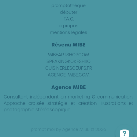
promptothèque
débuter
F.A.Q.
à propos
mentions légales
Réseau MIBE
MIBEARTSHOP.COM
SPEAKINGKOKESHI.IO
CUISINERLESOEUFS.FR
AGENCE-MIBE.COM
Agence MIBE
Consultant indépendant en marketing & communication.
Approche croisée stratégie et création. Illustrations et
photographie stéréoscopique.
prompt-moi by Agence MIBE © 2026