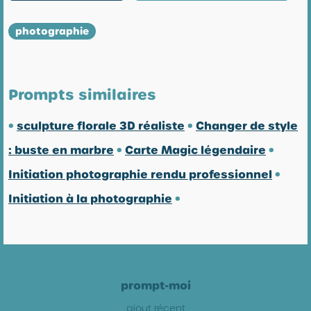
photographie
Prompts similaires
•
sculpture florale 3D réaliste
•
Changer de style
: buste en marbre
•
Carte Magic légendaire
•
Initiation photographie rendu professionnel
•
Initiation à la photographie
•
prompt-moi
ajout récent