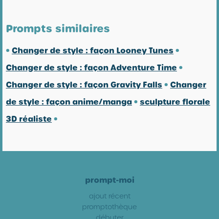
Prompts similaires
•
Changer de style : façon Looney Tunes
•
Changer de style : façon Adventure Time
•
Changer de style : façon Gravity Falls
•
Changer
de style : façon anime/manga
•
sculpture florale
3D réaliste
•
prompt-moi
ajout récent
promptothèque
débuter