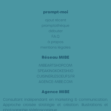
prompt-moi
ajout récent
promptothèque
débuter
F.A.Q.
à propos
mentions légales
Réseau MIBE
MIBEARTSHOP.COM
SPEAKINGKOKESHI.IO
CUISINERLESOEUFS.FR
AGENCE-MIBE.COM
Agence MIBE
Consultant indépendant en marketing & communication.
Approche croisée stratégie et création. Illustrations et
photographie stéréoscopique.