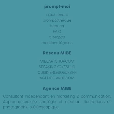
prompt-moi
ajout récent
promptothèque
débuter
F.A.Q.
à propos
mentions légales
Réseau MIBE
MIBEARTSHOP.COM
SPEAKINGKOKESHI.IO
CUISINERLESOEUFS.FR
AGENCE-MIBE.COM
Agence MIBE
Consultant indépendant en marketing & communication.
Approche croisée stratégie et création. Illustrations et
photographie stéréoscopique.