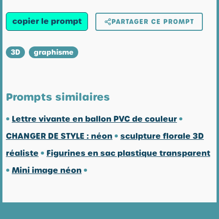
copier le prompt
PARTAGER CE PROMPT
3D
graphisme
Prompts similaires
•
Lettre vivante en ballon PVC de couleur
•
CHANGER DE STYLE : néon
•
sculpture florale 3D
réaliste
•
Figurines en sac plastique transparent
•
Mini image néon
•