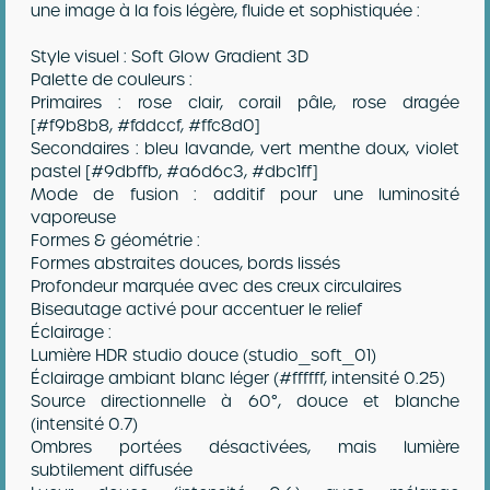
une image à la fois légère, fluide et sophistiquée :
Style visuel : Soft Glow Gradient 3D
Palette de couleurs :
Primaires : rose clair, corail pâle, rose dragée
[#f9b8b8, #fddccf, #ffc8d0]
Secondaires : bleu lavande, vert menthe doux, violet
pastel [#9dbffb, #a6d6c3, #dbc1ff]
Mode de fusion : additif pour une luminosité
vaporeuse
Formes & géométrie :
Formes abstraites douces, bords lissés
Profondeur marquée avec des creux circulaires
Biseautage activé pour accentuer le relief
Éclairage :
Lumière HDR studio douce (studio_soft_01)
Éclairage ambiant blanc léger (#ffffff, intensité 0.25)
Source directionnelle à 60°, douce et blanche
(intensité 0.7)
Ombres portées désactivées, mais lumière
subtilement diffusée