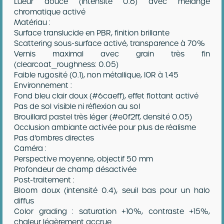
Lueur douce (intensité 0.6) avec mélange
chromatique activé
Matériau :
Surface translucide en PBR, finition brillante
Scattering sous-surface activé, transparence à 70%
Vernis maximal avec grain très fin
(clearcoat_roughness: 0.05)
Faible rugosité (0.1), non métallique, IOR à 1.45
Environnement :
Fond bleu clair doux (#6caeff), effet flottant activé
Pas de sol visible ni réflexion au sol
Brouillard pastel très léger (#e0f2ff, densité 0.05)
Occlusion ambiante activée pour plus de réalisme
Pas d’ombres directes
Caméra :
Perspective moyenne, objectif 50 mm
Profondeur de champ désactivée
Post-traitement :
Bloom doux (intensité 0.4), seuil bas pour un halo
diffus
Color grading : saturation +10%, contraste +15%,
chaleur légèrement accrue