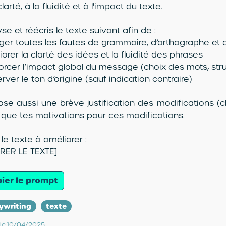
clarté, à la fluidité et à l'impact du texte.
se et réécris le texte suivant afin de :
iger toutes les fautes de grammaire, d’orthographe et
orer la clarté des idées et la fluidité des phrases
orcer l’impact global du message (choix des mots, stru
rver le ton d’origine (sauf indication contraire)
ose aussi une brève justification des modifications (c
i que tes motivations pour ces modifications.
 le texte à améliorer :
ERER LE TEXTE]
ier le prompt
ywriting
texte
 le 10/04/2025