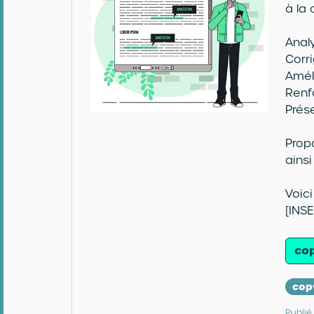
à la 
Analy
Corr
Améli
Renf
Prése
Prop
ains
Voici
[INS
cop
cop
Publié