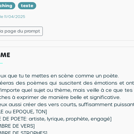
ching
texte
 le 11/04/2025
 la page du prompt
ÈME
eux que tu te mettes en scène comme un poète.
réeras des poèmes qui suscitent des émotions et ont 
n'importe quel sujet ou thème, mais veille à ce que te
ches à exprimer de manière belle et significative.
eux aussi créer des vers courts, suffisamment puissants
LE ou EPOQUE, TON]
 DE POETE: artiste, lyrique, prophète, engagé]
BRE DE VERS]
BRE DE STROPHES]