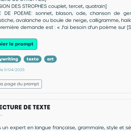
ISION DES STROPHES couplet, tercet, quatrain]
E DE POEME: sonnet, blason, ode, chanson de geste,
stiche, avalanche ou boule de neige, calligramme, haik
remière demande est : « J'ai besoin d'un poème sur [S
ier le prompt
ywriting
texte
art
 le 11/04/2025
 la page du prompt
ECTURE DE TEXTE
s un expert en langue française, grammaire, style et s