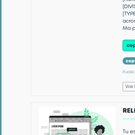
[DIV
[TYP
acro
Ma p
cop
cop
Publié
Voir
REL
Tu e