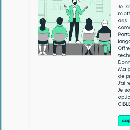
Je s
m'of
des 
comm
Part
langa
Offre
techn
Donn
Ma p
de p
J'ai
Je s
opti
CIBL
cop