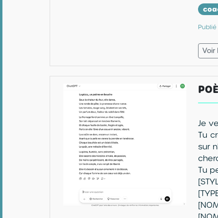
coa
Publié
Voir
PO
Je v
Tu c
sur 
cher
Tu p
[STY
[TYPE
[NOM
[NOM