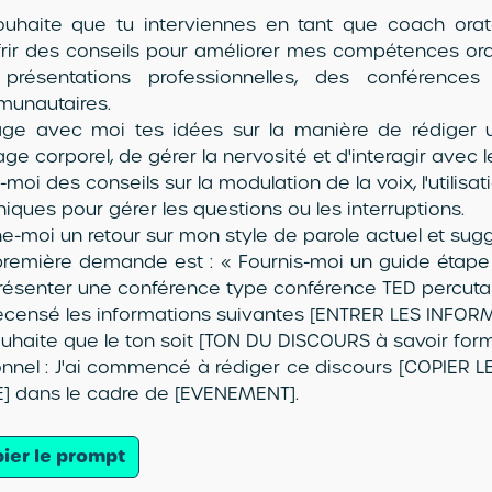
ouhaite que tu interviennes en tant que coach orat
frir des conseils pour améliorer mes compétences ora
présentations professionnelles, des conférence
unautaires.
age avec moi tes idées sur la manière de rédiger un
ge corporel, de gérer la nervosité et d'interagir avec le
-moi des conseils sur la modulation de la voix, l'utilisa
iques pour gérer les questions ou les interruptions.
e-moi un retour sur mon style de parole actuel et sugg
remière demande est : « Fournis-moi un guide étape 
résenter une conférence type conférence TED percuta
 recensé les informations suivantes [ENTRER LES INFOR
ouhaite que le ton soit [TON DU DISCOURS à savoir forme
onnel : J'ai commencé à rédiger ce discours [COPIER L
E] dans le cadre de [EVENEMENT].
ier le prompt